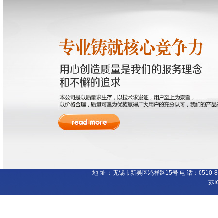
防腐储罐
无锡振宇冶化设备有限公司
地 址 ：无锡市新吴区鸿祥路15号
电 话：0510-85380082 85385982 85380768
传 真：0510-85380768
销售热线：13506188262（顾先生）
邮 编：214135
网址：www.fangfuchuguan.com
Copyright (c)
无锡
地 址 ：无锡市新吴区鸿祥路15号 电 话：0510-8538
苏I