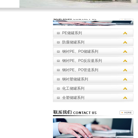
PE储罐系列
防腐储罐系列
钢衬PE、PO储罐系列
钢衬PE、PO反应釜系列
钢衬PE、PO管道系列
钢衬塑储罐系列
化工储罐系列
全塑储罐系列