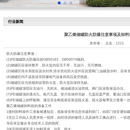
行业新闻
聚乙烯储罐防火防爆注意事项及卸料
发布者： 点击：1211
防火防爆注意事项：
(1)PE储罐防火防爆应按GB50183，GB50074规则。
(2)储罐区应保持整齐，防火堤内应无干草，无油污，无可燃物。
(3)储罐区排水系统应设水封井;排水管在防火堤外应设置阀门;油罐放水时，
(4)储罐区内不该装设非防爆电气设备和高压架空线路。
(5)储罐区应当按规则设置防火堤，防火堤应保持无缺。
(6)PE储罐顶部应无油污，无积水。储油罐进出油管线、阀门应采取保温办
(7)PE储罐顶的透光孔、检尺孔盖、垫片应保持无缺，孔盖应盖严密。量油
(8)PE储罐上的呼吸阀、液压安全阀底座应装设阻火器。阻火器每季至少查
聚乙烯储罐卸料前的准备工作
1接到卸料操作工准备绪通知后，戒备保安将信息传递到前门，由前门保安通知
2充注工作由人负责并统一指挥，由经培训的修理人员及操作工佩合进行，一切
等应肯定服从专业技术人员的指挥;
3保安指挥罐车进入卸料渠道，泊车、熄火;