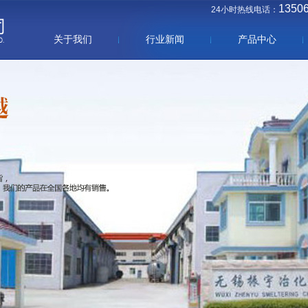
1350
24小时热线电话：
关于我们
行业新闻
产品中心