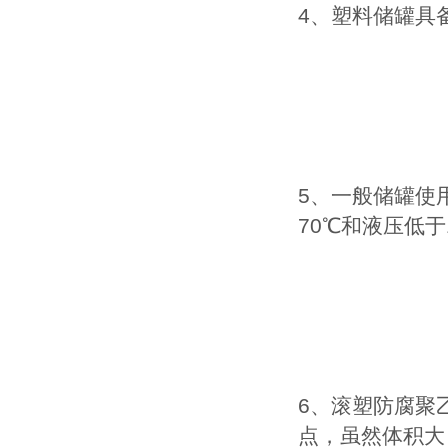
4、塑料储罐具
5、一般储罐使
70℃和液压低于1
6、滚塑防腐聚
点，虽然体积大