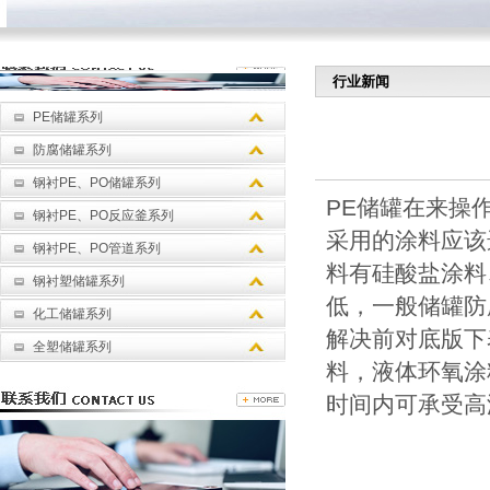
行业新闻
PE储罐系列
防腐储罐系列
钢衬PE、PO储罐系列
PE储罐在来操
钢衬PE、PO反应釜系列
采用的涂料应该
钢衬PE、PO管道系列
料有硅酸盐涂料
钢衬塑储罐系列
低，一般储罐防
化工储罐系列
解决前对底版下
全塑储罐系列
料，液体环氧涂
时间内可承受高