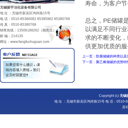
寿命，为客户节
无锡振宇冶化设备有限公司
地 址 ：无锡市新吴区鸿祥路15号
电 话：0510-85380082 85385982 85380768
总之，PE储罐
传 真：0510-85380768
以满足不同行业
销售热线：13506188262（顾先生）
邮 编：214135
求的不断变化，
网址：www.fangfuchuguan.com
供更加优质的服
上一页：防腐储罐的种类以及
下一页：聚乙烯储罐的优势特
Copyright (c)
无锡
地 址 ：无锡市新吴区鸿祥路15号 电 话：0510-8538
苏I