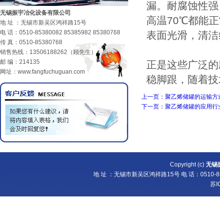
漏。耐腐蚀性强
无锡振宇冶化设备有限公司
高温70℃都能
地 址 ：无锡市新吴区鸿祥路15号
电 话：0510-85380082 85385982 85380768
表面光滑，清洁
传 真：0510-85380768
销售热线：13506188262（顾先生）
邮 编：214135
正是这些广泛的
网址：www.fangfuchuguan.com
稳脚跟，随着技
上一页：聚乙烯储罐的运输方
下一页：聚乙烯储罐的应用行
Copyright (c)
无锡
地 址 ：无锡市新吴区鸿祥路15号 电 话：0510-8538
苏I