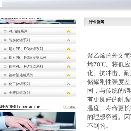
行业新闻
PE储罐系列
防腐储罐系列
钢衬PE、PO储罐系列
聚乙烯的外文简
钢衬PE、PO反应釜系列
烯70℃。较低
钢衬PE、PO管道系列
化、抗冲击、耐
钢衬塑储罐系列
储罐刚性强度差
化工储罐系列
固，与传统的钢
全塑储罐系列
有更良好的耐腐
温度、寿命更长
的理想容器。因
不到的。