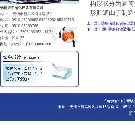
构形状分为圆筒
无锡振宇冶化设备有限公司
形贮罐由于制造
地 址 ：无锡市新吴区鸿祥路15号
电 话：0510-85380082 85385982 85380768
上一页：防腐储罐的安装以及
传 真：0510-85380768
下一页：塑料防腐储罐适用范
销售热线：13506188262（顾先生）
邮 编：214135
网址：www.fangfuchuguan.com
Copyright (c)
无锡
地 址 ：无锡市新吴区鸿祥路15号 电 话：0510-8538
苏I