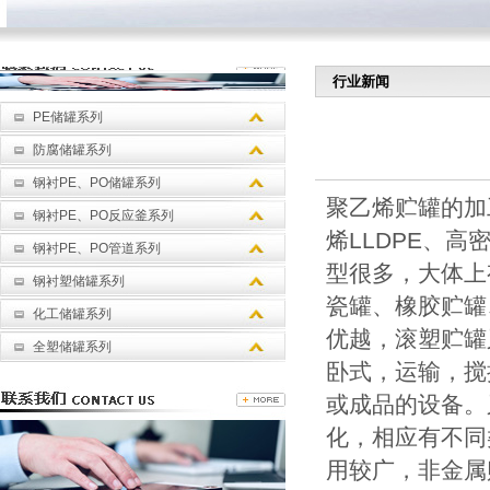
行业新闻
PE储罐系列
防腐储罐系列
钢衬PE、PO储罐系列
聚乙烯贮罐的加
钢衬PE、PO反应釜系列
烯LLDPE、
钢衬PE、PO管道系列
型很多，大体上
钢衬塑储罐系列
瓷罐、橡胶贮罐
化工储罐系列
优越，滚塑贮罐
全塑储罐系列
卧式，运输，搅
或成品的设备。
化，相应有不同
用较广，非金属