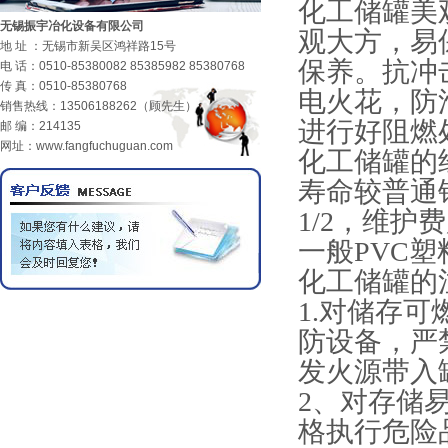
化工储罐美
无锡振宇冶化设备有限公司
观大方，易
地 址 ：无锡市新吴区鸿祥路15号
保养。抗冲
电 话：0510-85380082 85385982 85380768
传 真：0510-85380768
电火花，防
销售热线：13506188262（顾先生）
进行好阻燃
邮 编：214135
网址：www.fangfuchuguan.com
化工储罐
的
寿命较普通
1/2，维
一般PVC
化工储罐
的
1.对储存
防设备，严
发火源带入
2、对存储
格执行危险