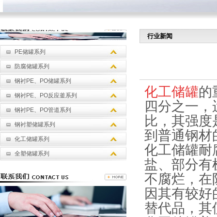
行业新闻
PE储罐系列
防腐储罐系列
钢衬PE、PO储罐系列
化工储罐
的
钢衬PE、PO反应釜系列
四分之一，
钢衬PE、PO管道系列
比，其强度
钢衬塑储罐系列
到普通钢材
化工储罐系列
化工储罐耐
全塑储罐系列
盐、部分有
不腐烂，在
因其有较好
替代品，其