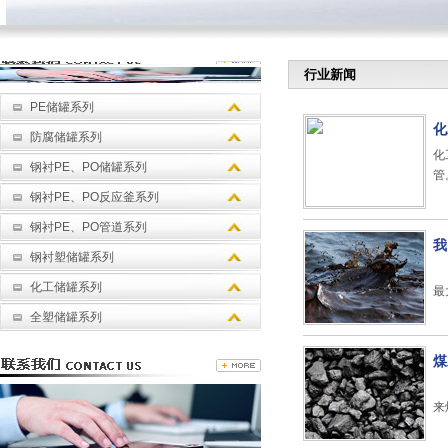
行业新闻
PE储罐系列
化
防腐储罐系列
化
钢衬PE、PO储罐系列
管
钢衬PE、PO反应釜系列
钢衬PE、PO管道系列
我
钢衬塑储罐系列
国
化工储罐系列
最
全塑储罐系列
煤
天
来