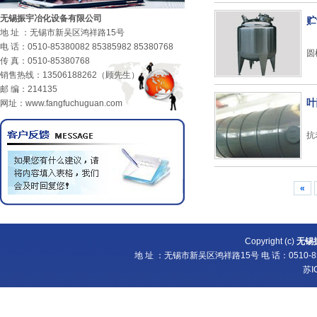
无锡振宇冶化设备有限公司
贮
地 址 ：无锡市新吴区鸿祥路15号
1
电 话：0510-85380082 85385982 85380768
圆
传 真：0510-85380768
销售热线：13506188262（顾先生）
邮 编：214135
叶
网址：www.fangfuchuguan.com
①
抗
«
Copyright (c)
无锡
地 址 ：无锡市新吴区鸿祥路15号 电 话：0510-8538
苏I